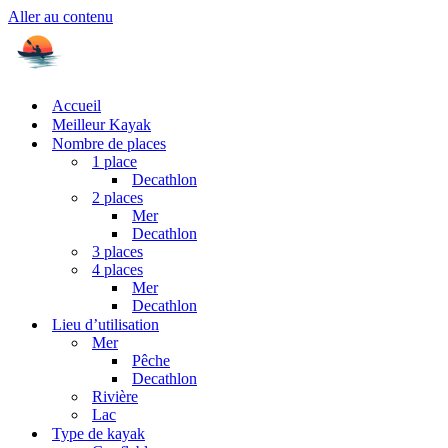
Aller au contenu
Accueil
Meilleur Kayak
Nombre de places
1 place
Decathlon
2 places
Mer
Decathlon
3 places
4 places
Mer
Decathlon
Lieu d’utilisation
Mer
Pêche
Decathlon
Rivière
Lac
Type de kayak