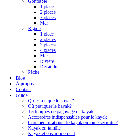
Gonflable
1 place
2 places
3 places
Mer
Rigide
1 place
2 places
3 places
4 places
Mer
Rivière
Decathlon
Pêche
Blog
À propos
Contact
Guide
Qu’est-ce que le kayak?
Où pratiquer le kayak?
Techniques de pagayage en kayak
Accessoires indispensables pour le kayak
Comment pratiquer le kayak en toute sécurité ?
Kayak en famille
Kayak et environnement