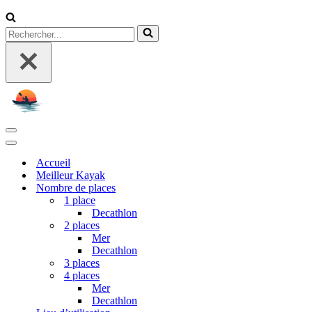
Rechercher...
Menu
de
Menu
navigation
de
Accueil
navigation
Meilleur Kayak
Nombre de places
1 place
Decathlon
2 places
Mer
Decathlon
3 places
4 places
Mer
Decathlon