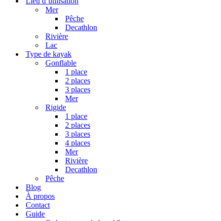
Lieu d’utilisation
Mer
Pêche
Decathlon
Rivière
Lac
Type de kayak
Gonflable
1 place
2 places
3 places
Mer
Rigide
1 place
2 places
3 places
4 places
Mer
Rivière
Decathlon
Pêche
Blog
À propos
Contact
Guide